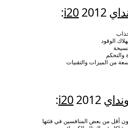
داي
2012:
i20
ذاب
لاك الوقود
فسيحة
 والتحكم
عة من الميزات والتقنيات
نداي
2012:
i20
يكون أقل من بعض المنافسين في فئتها