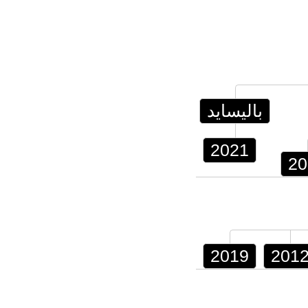
باليسايد
2021
20
2019
201