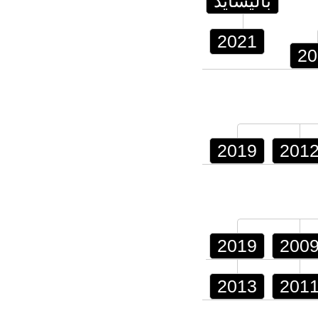
باليسايد
2021
20
2019
201
2019
200
2013
201