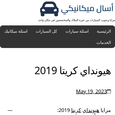
مزايا وعيوب السيارات من خبرة الملاك والمتخصصين في مكان واحد
الرئيسية
اسئلة سيارات
كل السيارات
اسئلة ميكانيك
الخدمات
هيونداي كريتا 2019
May 19, 2023
مزايا
هيونداي
كريتا
2019: