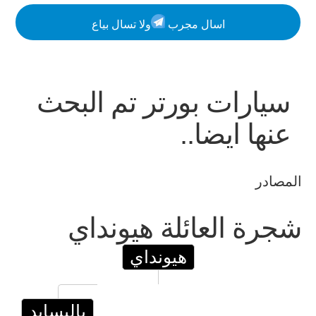
اسال مجرب
ولا تسال بياع
سيارات
بورتر
تم البحث
عنها ايضا..
المصادر
شجرة العائلة
هيونداي
هيونداي
باليسايد