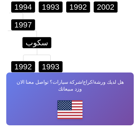
1994
1993
1992
2002
1997
سكوب
1992
1993
هل لديك ورشة/كراج/شركة سيارات؟ تواصل معنا الان
وزد مبيعاتك