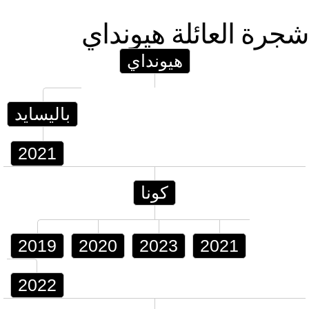
شجرة العائلة
هيونداي
هيونداي
باليسايد
2021
كونا
2019
2020
2023
2021
2022