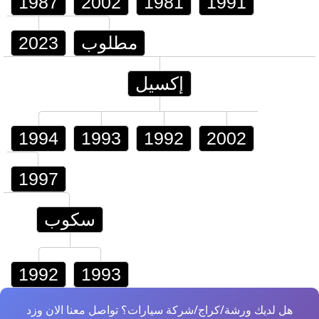
1987
2002
1981
1991
مطلوب
2023
إكسيل
1994
1993
1992
2002
1997
سكوب
1992
1993
هل لديك ورشة/كراج/شركة سيارات؟ تواصل معنا الان وزد