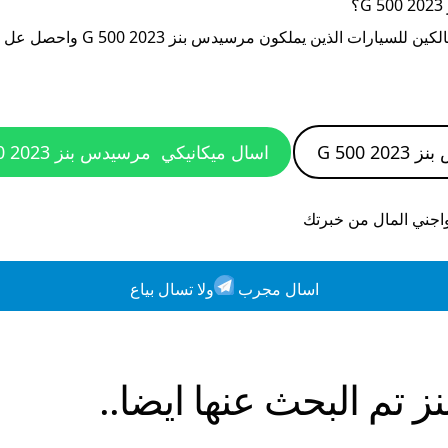
G
؟
الكين للسيارات الذين يملكون
مرسيدس بنز G 500 2023
واحصل عل نص
G 500 2
اسال ميكانيكي
مرسيدس بنز G 500 2023
واجني المال من خبرتك
اسال مجرب
ولا تسال بياع
نز
تم البحث عنها ايضا..