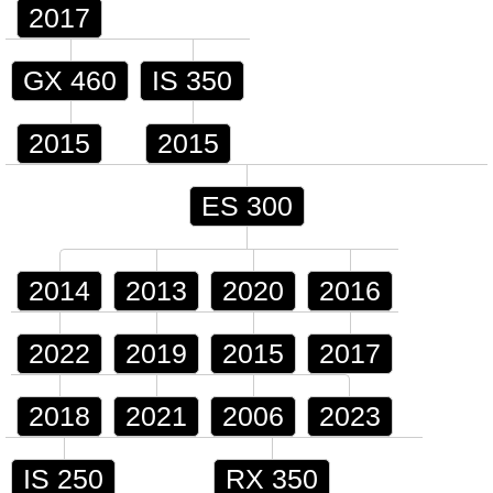
2017
GX 460
IS 350
2015
2015
ES 300
2014
2013
2020
2016
2022
2019
2015
2017
2018
2021
2006
2023
IS 250
RX 350