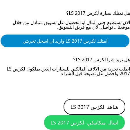
هل تمتلك سيارة
لكزس LS 2017
؟
الان تستطيع جني المال او الحصول عل تسويق متبادل من خلال
موقعنا .. تواصل الان مع فريق التسويق.
امتلك
لكزس LS 2017
واريد ان اسجل تجربتي
هل تريد شرا
لكزس LS 2017
؟
اطلب تجربة من الالاف المالكين للسيارات الذين يملكون
لكزس LS
2017
واحصل عل نصيحة قبل الشراء
شاهد
لكزس LS 2017
اسال ميكانيكي
لكزس LS 2017