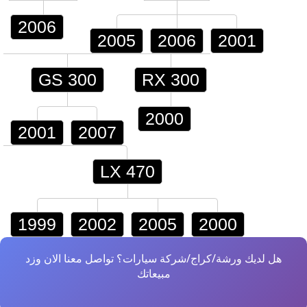
2006
2005
2006
2001
GS 300
RX 300
2000
2001
2007
LX 470
1999
2002
2005
2000
هل لديك ورشة/كراج/شركة سيارات؟ تواصل معنا الان وزد
مبيعاتك