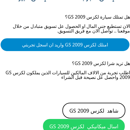
هل تمتلك سيارة
لكزس GS 2009
؟
الان تستطيع جني المال او الحصول عل تسويق متبادل من خلال
موقعنا .. تواصل الان مع فريق التسويق.
امتلك
لكزس GS 2009
واريد ان اسجل تجربتي
هل تريد شرا
لكزس GS 2009
؟
اطلب تجربة من الالاف المالكين للسيارات الذين يملكون
لكزس GS
2009
واحصل عل نصيحة قبل الشراء
شاهد
لكزس GS 2009
اسال ميكانيكي
لكزس GS 2009