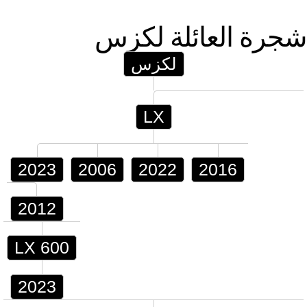
شجرة العائلة
لكزس
لكزس
LX
2023
2006
2022
2016
2012
LX 600
2023