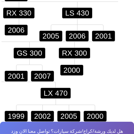
RX 330
LS 430
2006
2005
2006
2001
GS 300
RX 300
2000
2001
2007
LX 470
1999
2002
2005
2000
هل لديك ورشة/كراج/شركة سيارات؟ تواصل معنا الان وزد