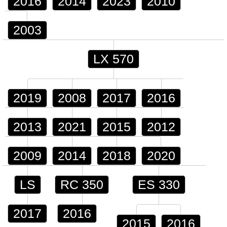
2016
2014
2023
2010
2003
LX 570
2019
2008
2017
2016
2013
2021
2015
2012
2009
2014
2018
2020
LS
RC 350
ES 330
2017
2016
2015
2016