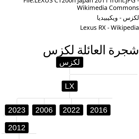
File:LEXUS CT200h Japan 2011 front.JPG -
Wikimedia Commons
لكزس - ويكيبيديا
Lexus RX - Wikipedia
شجرة العائلة
لكزس
لكزس
LX
2023
2006
2022
2016
2012