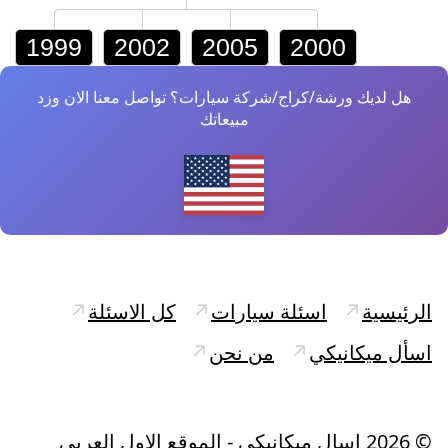
1999
2002
2005
2000
هل لديك ورشة/كراج/شركة سيارات؟ تواصل معنا الان وزد
مبيعاتك
الرئيسية
↗
اسئلة سيارات
↗
كل الاسئلة
↗
اسأل ميكانيكي
↗
من نحن
↗
©
2026
اسال ميكانيكي - الموقع الاول العربي