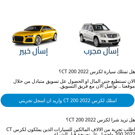
هل تمتلك سيارة
لكزس CT 200 2022
؟
الان تستطيع جني المال او الحصول عل تسويق متبادل من خلال
موقعنا .. تواصل الان مع فريق التسويق.
امتلك
لكزس CT 200 2022
واريد ان اسجل تجربتي
هل تريد شرا
لكزس CT 200 2022
؟
اطلب تجربة من الالاف المالكين للسيارات الذين يملكون
لكزس CT
200 2022
واحصل عل نصيحة قبل الشراء