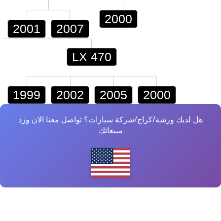
2000
2001
2007
LX 470
1999
2002
2005
2000
هل لديك ورشة/كراج/شركة سيارات؟ تواصل معنا الان وزد
مبيعاتك