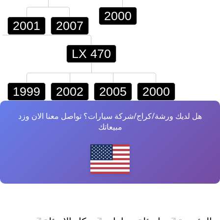
2000
2001
2007
LX 470
1999
2002
2005
2000
هل لديك ورشة/كراج/شركة سيارات؟ تواصل معنا الان وزد
مبيعاتك