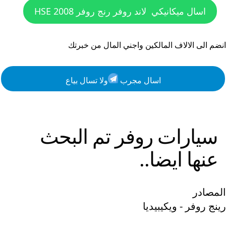
اسال ميكانيكي
لاند روفر رنج روفر HSE 2008
انضم الى الالاف المالكين واجني المال من خبرتك
اسال مجرب
ولا تسال بياع
سيارات
روفر
تم البحث
عنها ايضا..
المصادر
رينج روفر - ويكيبيديا