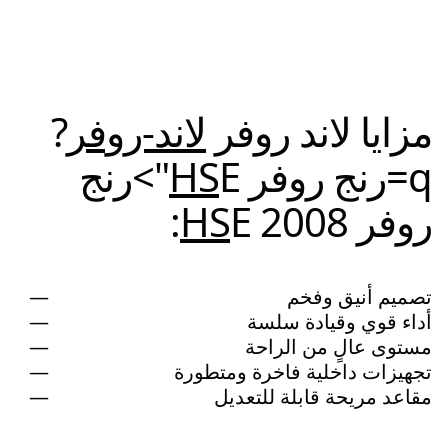
مزايا لاند روفر
لاند-روفر
?
q=رنج روفر
HS
E">رنج
روفر
E 2008:
HS
تصميم أنيق وفخم
أداء قوي وقيادة سلسة
مستوى عالٍ من الراحة
تجهيزات داخلية فاخرة ومتطورة
مقاعد مريحة قابلة للتعديل