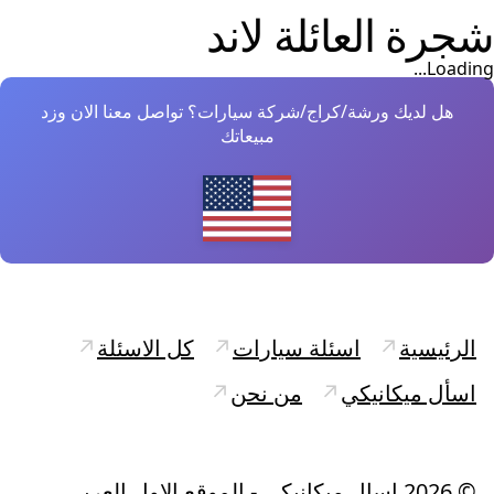
شجرة العائلة
لاند
Loading...
هل لديك ورشة/كراج/شركة سيارات؟ تواصل معنا الان وزد
مبيعاتك
الرئيسية
↗
اسئلة سيارات
↗
كل الاسئلة
↗
اسأل ميكانيكي
↗
من نحن
↗
©
2026
اسال ميكانيكي - الموقع الاول العربي