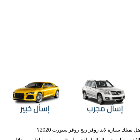
هل تمتلك سيارة
لاند روفر رنج روفر سبورت 2020
؟
الان تستطيع جني المال او الحصول عل تسويق متبادل من خلال