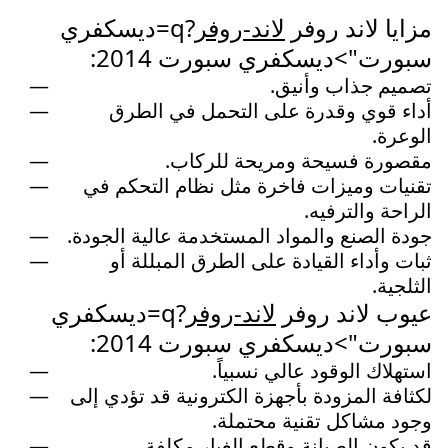
مزايا لاند روفر
لاند-روفر
?q=ديسكفري
سبورت">ديسكفري سبورت 2014:
تصميم جذاب وأنيق.
أداء قوي وقدرة على التحمل في الطرق
الوعرة.
مقصورة فسيحة ومريحة للركاب.
تقنيات وميزات فاخرة مثل نظام التحكم في
الراحة والترفيه.
جودة الصنع والمواد المستخدمة عالية الجودة.
ثبات وأداء القيادة على الطرق المبللة أو
الثلجية.
عيوب لاند روفر
لاند-روفر
?q=ديسكفري
سبورت">ديسكفري سبورت 2014:
استهلاك الوقود عالي نسبياً.
لكثافة المزودة بأجهزة الكترونية قد تؤدي إلى
وجود مشاكل تقنية محتملة.
قد يكون الصيانة وقطع الغيار مكلفة.