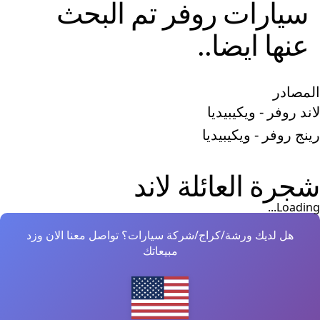
سيارات
روفر
تم البحث
عنها ايضا..
المصادر
لاند روفر - ويكيبيديا
رينج روفر - ويكيبيديا
شجرة العائلة
لاند
Loading...
هل لديك ورشة/كراج/شركة سيارات؟ تواصل معنا الان وزد
مبيعاتك