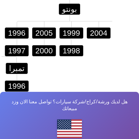
بونتو
1996
2005
1999
2004
1997
2000
1998
تمبرا
1996
هل لديك ورشة/كراج/شركة سيارات؟ تواصل معنا الان وزد
مبيعاتك