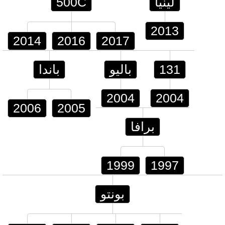
لينيا
500C
2013
2014
2016
2017
131
باليو
باندا
2004
2004
2006
2005
برافا
1999
1997
بونتو