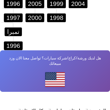
1996
2005
1999
2004
1997
2000
1998
تمبرا
1996
هل لديك ورشة/كراج/شركة سيارات؟ تواصل معنا الان وزد
مبيعاتك