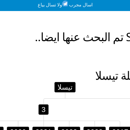
اسال مجرب
ولا تسال بياع
تم البحث عنها ايضا..
لة
تيسلا
تيسلا
3