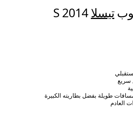
يوب
تيسلا
S 2014
تقبلي
 سريع
ية
افات طويلة بفضل بطاريته الكبيرة
ت العادم