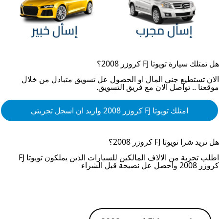
هل تمتلك سيارة
تويوتا FJ كروزر 2008
؟
الان تستطيع جني المال او الحصول عل تسويق متبادل من خلال
موقعنا .. تواصل الان مع فريق التسويق.
امتلك
تويوتا FJ كروزر 2008
واريد ان اسجل تجربتي
هل تريد شرا
تويوتا FJ كروزر 2008
؟
اطلب تجربة من الالاف المالكين للسيارات الذين يملكون
تويوتا FJ
كروزر 2008
واحصل عل نصيحة قبل الشراء