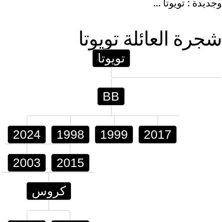
وجديدة : تويوتا ...
شجرة العائلة
تويوتا
تويوتا
BB
2024
1998
1999
2017
2003
2015
كروس