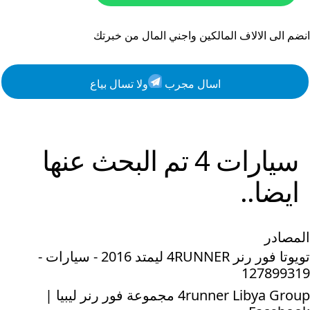
انضم الى الالاف المالكين واجني المال من خبرتك
اسال مجرب
ولا تسال بياع
سيارات
4
تم البحث عنها
ايضا..
المصادر
تويوتا فور رنر 4RUNNER ليمتد 2016 - سيارات -
127899319
4runner Libya Group مجموعة فور رنر ليبيا |