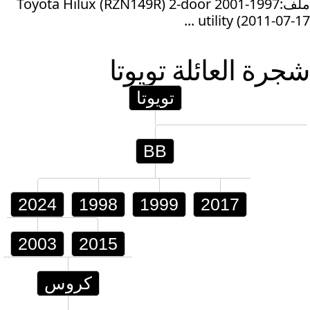
ملف:1997-2001 Toyota Hilux (RZN149R) 2-door
utility (2011-07-17 ...
شجرة العائلة
تويوتا
تويوتا
BB
2024
1998
1999
2017
2003
2015
كروس