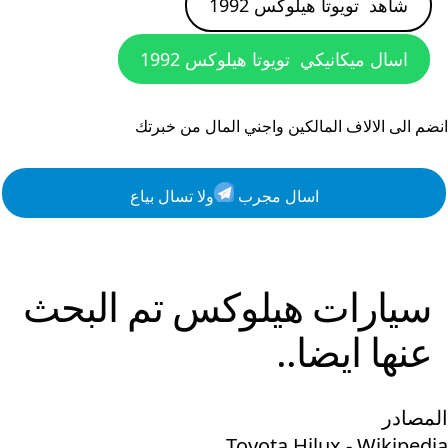
شاهد
تويوتا هيلوكس 1992
اسال ميكانيكي
تويوتا هيلوكس 1992
انضم الى الالاف المالكين واجني المال من خبرتك
اسال مجرب
ولا تسال بياع
سيارات
هيلوكس
تم البحث
عنها ايضا..
المصادر
Toyota Hilux - Wikipedia