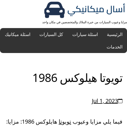
سيارات من خبرة الملاك والمتخصصين في مكان واحد
اسئلة سيارات
كل السيارات
اسئلة ميكانيك
ا هيلوكس 1986
Jul 1,
لي مزايا وعيوب
تويوتا
هايلوكس 1986: مزايا: