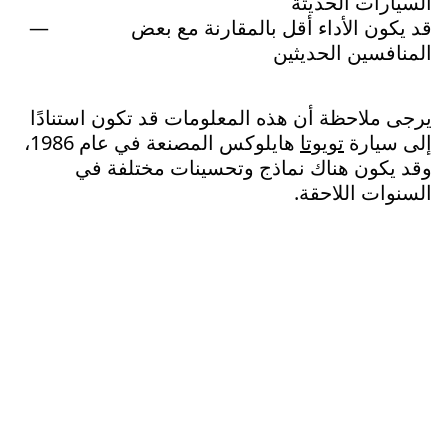
ت الحديثة
 الأداء أقل بالمقارنة مع بعض
سين الحديثين
لاحظة أن هذه المعلومات قد تكون استنادًا
ارة
تويوتا
هايلوكس المصنعة في عام 1986،
ون هناك نماذج وتحسينات مختلفة في
 اللاحقة.