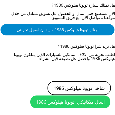
يارة
تويوتا هيلوكس 1986
؟
ع جني المال او الحصول عل تسويق متبادل من خلال
واصل الان مع فريق التسويق.
متلك
تويوتا هيلوكس 1986
واريد ان اسجل تجربتي
ا
تويوتا هيلوكس 1986
؟
 من الالاف المالكين للسيارات الذين يملكون
تويوتا
واحصل عل نصيحة قبل الشراء
د
تويوتا هيلوكس 1986
 ميكانيكي
تويوتا هيلوكس 1986