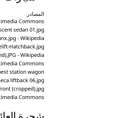
المصادر
- Wikimedia Commons
ent sedan 01.jpg ...
unx.jpg - Wikipedia
ft-Hatchback.jpg ...
d).JPG - Wikipedia
- Wikimedia Commons
t station wagon ...
 liftback 06.jpg ...
ont (cropped).jpg ...
 Wikimedia Commons
شجرة العائ