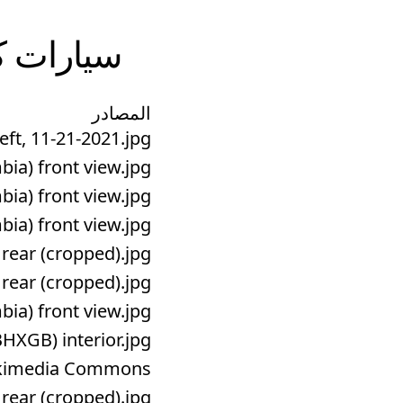
سيارات
ك
المصادر
, 11-21-2021.jpg ...
) front view.jpg ...
) front view.jpg ...
) front view.jpg ...
r (cropped).jpg ...
r (cropped).jpg ...
) front view.jpg ...
B) interior.jpg ...
 Wikimedia Commons
r (cropped).jpg ...