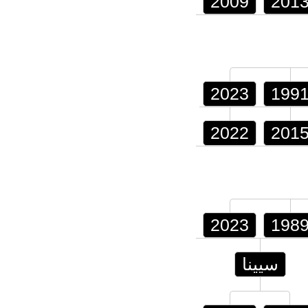
2009
201
2023
199
2022
201
2023
198
سيينا