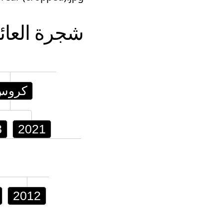
شجرة العائ
كروس
3
2021
2012