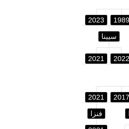
2023
198
سيينا
2021
202
2021
201
فنزا