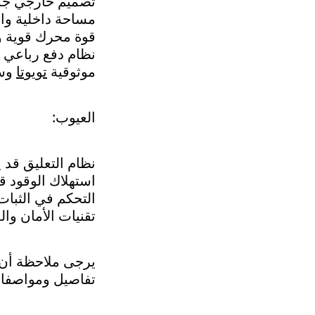
تصميم خارجي جذ
مساحة داخلية واس
قوة محرك قوية و
نظام دفع رباعي يو
موثوقية
تويوتا
وسم
العيوب:
نظام التعليق قد 
استهلاك الوقود ق
التحكم في الثبات
تقنيات الأمان وا
يرجى ملاحظة أن 
تفاصيل ومواصفات