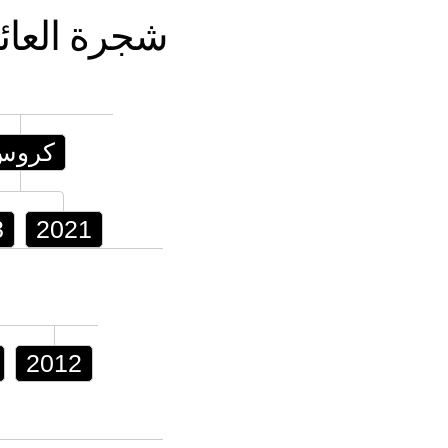
شجرة العائ
كروس
3
2021
2012