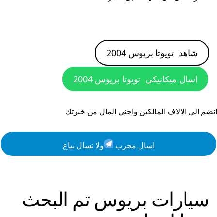
شاهد
تويوتا بريوس 2004
اسال ميكانيكي
تويوتا بريوس 2004
انضم الى الالاف المالكين واجني المال من خبرتك
اسال مجرب
ولا تسال بياع
سيارات
بريوس
تم البحث