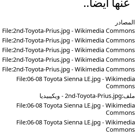
عنها ايضا..
المصادر
File:2nd-Toyota-Prius.jpg - Wikimedia Commons
File:2nd-Toyota-Prius.jpg - Wikimedia Commons
File:2nd-Toyota-Prius.jpg - Wikimedia Commons
File:2nd-Toyota-Prius.jpg - Wikimedia Commons
File:2nd-Toyota-Prius.jpg - Wikimedia Commons
File:06-08 Toyota Sienna LE.jpg - Wikimedia
Commons
ملف:2nd-Toyota-Prius.jpg - ويكيبيديا
File:06-08 Toyota Sienna LE.jpg - Wikimedia
Commons
File:06-08 Toyota Sienna LE.jpg - Wikimedia
Commons