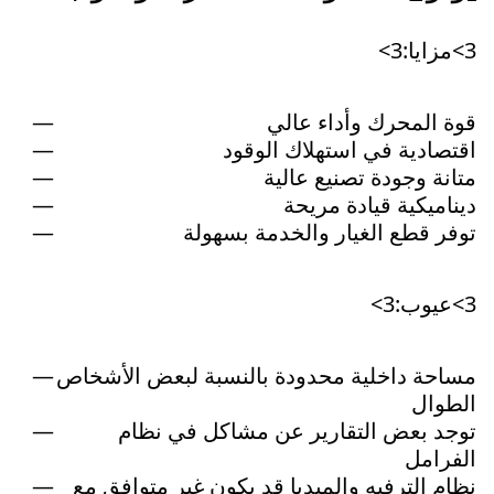
3>مزايا:
3>
قوة المحرك وأداء عالي
اقتصادية في استهلاك الوقود
متانة وجودة تصنيع عالية
ديناميكية قيادة مريحة
توفر قطع الغيار والخدمة بسهولة
3>عيوب:
3>
مساحة داخلية محدودة بالنسبة لبعض الأشخاص
الطوال
توجد بعض التقارير عن مشاكل في نظام
الفرامل
نظام الترفيه والميديا قد يكون غير متوافق مع