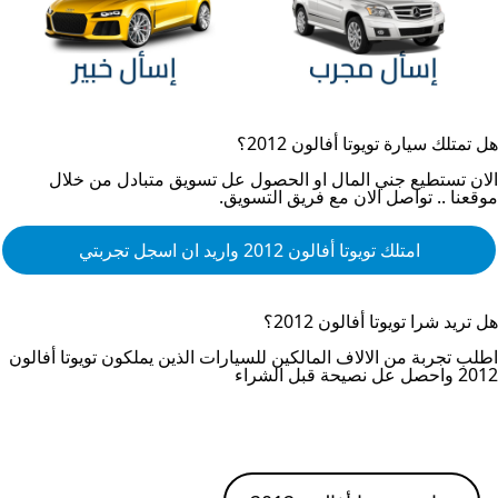
هل تمتلك سيارة
تويوتا أفالون 2012
؟
الان تستطيع جني المال او الحصول عل تسويق متبادل من خلال
موقعنا .. تواصل الان مع فريق التسويق.
امتلك
تويوتا أفالون 2012
واريد ان اسجل تجربتي
هل تريد شرا
تويوتا أفالون 2012
؟
اطلب تجربة من الالاف المالكين للسيارات الذين يملكون
تويوتا أفالون
2012
واحصل عل نصيحة قبل الشراء